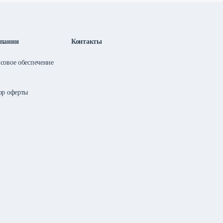
пании
Контакты
совое обеспечение
ор оферты